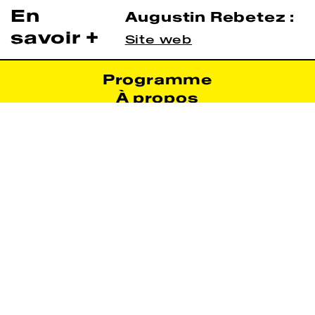
En
Augustin Rebetez :
savoir +
Site web
Programme
À propos
Infos pratiques
Archives
Nous suivre :
Newsletter :
©
spielact 2024